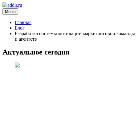
Перейти
к
Меню
addir.ru
блог про маркетинг
содержимому
Главная
Блог
Разработка системы мотивации маркетинговой команды
и агентств
Актуальное сегодня