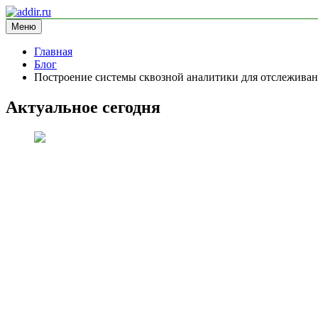
Перейти
к
Меню
addir.ru
блог про маркетинг
содержимому
Главная
Блог
Построение системы сквозной аналитики для отслеживан
Актуальное сегодня