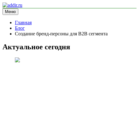
Перейти
к
Меню
addir.ru
блог про маркетинг
содержимому
Главная
Блог
Создание бренд-персоны для B2B сегмента
Актуальное сегодня