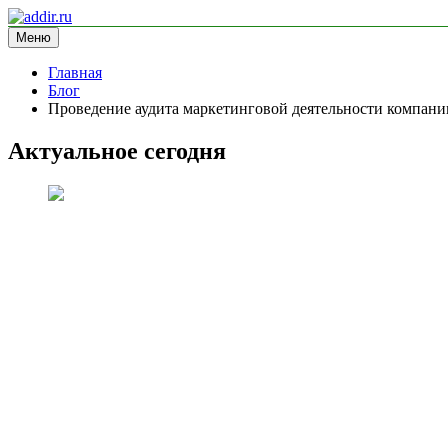
Перейти
к
Меню
addir.ru
блог про маркетинг
содержимому
Главная
Блог
Проведение аудита маркетинговой деятельности компани
Актуальное сегодня