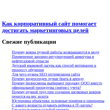
Как корпоративный сайт помогает
достигать маркетинговых целей
Свежие публикации
Почему ковры ручной работы возвращаются в моду
Применение запорно-регулирующей арматуры в
нефтегазовой отрасли
Детский языковой лагерь как способ мотивации к
процессу обучения
Для чего нужна SEO оптимизация сайта
Почему видеосендер лучше брать в аренду
Почему бизнесмены выбирают продажу ООО вместо
официальной процедуры снятия с учета?
Почему ручной труд при создании шелковых ковров
ценится на вес золота
Юстировка объектива: основные понятия и принципы
С какого возраста отдавать ребенка в IT-лагерь?
Где используется голубой мрамор