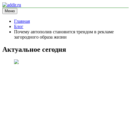
Перейти
к
Меню
addir.ru
блог про маркетинг
содержимому
Главная
Блог
Почему автополив становится трендом в рекламе
загородного образа жизни
Актуальное сегодня