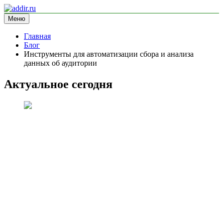
Перейти
к
Меню
addir.ru
блог про маркетинг
содержимому
Главная
Блог
Инструменты для автоматизации сбора и анализа
данных об аудитории
Актуальное сегодня