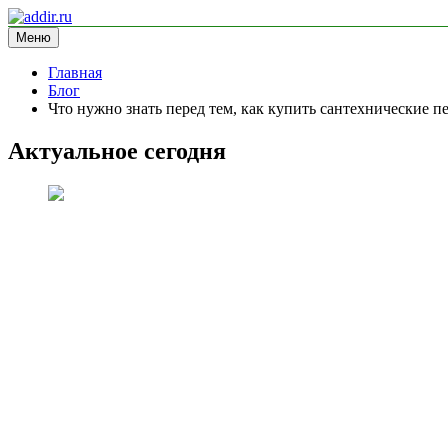
Перейти
к
Меню
addir.ru
блог про маркетинг
содержимому
Главная
Блог
Что нужно знать перед тем, как купить сантехнические п
Актуальное сегодня